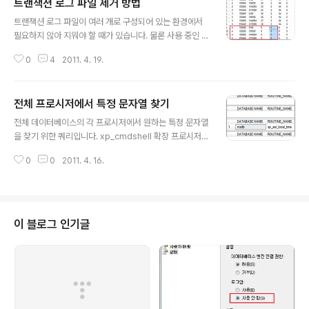
트랜잭션 로그 파일 제거 방법
글 내용
트랜잭션 로그 파일이 여러 개로 구성되어 있는 환경에서
필요하지 않아 지워야 할 때가 있습니다. 물론 사용 중인 로
그 파일은 지워지지 않겠죠. 트랜잭션 로그 파일을 제거하
0
4
2011. 4. 19.
는 방법에 대해서 참고자료를 바탕으로 구성하여 아래와
같이 정리하였습니다. -- 1. 신규 데이터베이스를 생성하며
트랜잭션 로그 3개 만듭니다. CREATE DATABASE LAI
전체 프로시저에서 특정 문자열 찾기
GO ON PRIMARY ( NAME = N'LAIGO', FILENAME
글 내용
= N'D:\SQLDATA\LAIGO.mdf' , SIZE = 30MB , FIL
전체 데이터베이스의 각 프로시저에서 원하는 특정 문자열
EGROWTH = 1MB ) LOG ON (NAME = N'LAIGO_l
을 찾기 위한 쿼리입니다. xp_cmdshell 확장 프로시저가
og2', FILENAME = N'D:\SQLDATA\LAIGO_log2.ld
포함된 저장 프로시저를 찾기 위해서 아래와 같이 테스트
f', SIZE = 3MB, FILEGROWTH = 1MB)..
0
0
2011. 4. 16.
를 하였습니다. 다음은 SysComments 를 사용하여 지정
된 문자열을 찾는 방법입니다. 전체 데이터베이스에 포함
된 각각의 프로시저에 포함된 특정 문자열을 찾기 위해 Sy
sComments 의 Text 열에 저장되어 있는 원본 SQL 정
의 문을 비교하여 찾는 방법입니다. EXEC sp_MSForEa
이 블로그 인기글
chDB 'Use [?]; SELECT DISTINCT DB_NAME() AS
[DATABASE NAME], A.NAME FROM dbo.SysObj
ects A JOIN dbo.SysComments B ON A.ID = B.ID
WHERE A..