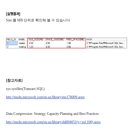
[실행결과]
Size 를 MB 단위로 확인해 볼 수 있습니다.
[참고자료]
sys.sysfiles(Transact-SQL)
http://msdn.microsoft.com/en-us/library/ms178009.aspx
Data Compression: Strategy, Capacity Planning and Best Practices
http://msdn.microsoft.com/en-us/library/dd894051(v=sql.100).aspx