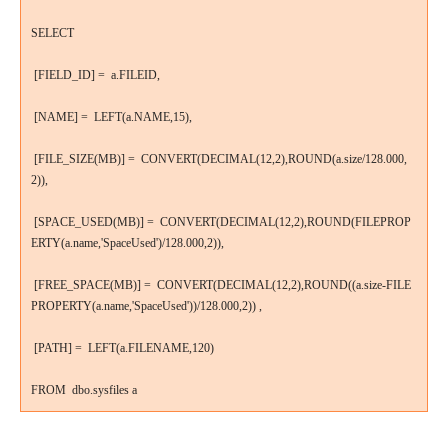
SELECT
[FIELD_ID] =
a.FILEID,
[NAME] =
LEFT(a.NAME,15),
[FILE_SIZE(MB)] =
CONVERT(DECIMAL(12,2),ROUND(a.size/128.000,
2)),
[SPACE_USED(MB)] =
CONVERT(DECIMAL(12,2),ROUND(FILEPROP
ERTY(a.name,'SpaceUsed')/128.000,2)),
[FREE_SPACE(MB)] =
CONVERT(DECIMAL(12,2),ROUND((a.size-FILE
PROPERTY(a.name,'SpaceUsed'))/128.000,2)) ,
[PATH] =
LEFT(a.FILENAME,120)
FROM
dbo.sysfiles a