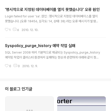
'명시적으로 지정된 데이터베이를 열지 못했습니다' 오류 원인
글 내용
Login failed for user 'sa'. 원인 : 명시적으로 지정된 데이터베이스를 열지
못했습니다. (오류: 18456, 심각도: 14, 상태: 38) 라는 오류 메시지가 발생하
는 원인에 대해서 아래와 같이 정리하였습니다. [환경] SQL Server 2008 S
1
6
2010. 12. 10.
P1 [현상] 이벤트 로그에서 감사 실패 메시지 발생 원본: MSSQLSERVER 이
벤트 ID: 18456 작업 범주: 로그온 수준: 정보 키워드: 클래식,감사 실패 컴퓨
터: laigodb01.laigo.kr 설명: 사용자 'sa'이(가) 로그인하지 못했습니다. 원
Syspolicy_purge_history 예약 작업 실패
인: 명시적으로 지정된 데이터베이스를 열지 못했습니다. [클라이언트: 192.16
글 내용
8.0.100] [원인] 클라이언트에서 존재하지 않는 데이터베이스에 연결하려고
SQL Server 2008 에서 기본적으로 제공되는 Syspolicy_purge_history
하였을 때, 위와..
예약된 작업이 클러스터 환경에서 실패하는 현상과 관련하여 아래와 같이 정리
하였습니다. [환경] SQL Server 2008 SP1 failover cluster [현상] Sysp
0
0
2010. 12. 9.
olicy_purge_history 예약된 작업이 아래와 같은 오류가 발생하며 매번 실패
합니다. 날짜 2010-12-08 오전 2:00:00 로그 작업 기록 (syspolicy_purg
e_history) 단계 ID 3 작업 이름 syspolicy_purge_history 단계 이름 Era
se Phantom System Health Records. 기간 00:00:37 메시지 다음 사용
자로 실행되었습니다: DC\SQLCLUSTER. 작업..
이 블로그 인기글