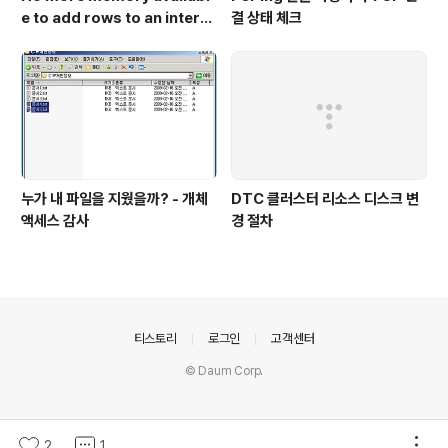
e to add rows to an intern
결 상태 체크
al table
누가 내 파일을 지웠을까? - 개체
DTC 클러스터 리소스 디스크 변
액세스 감사
경 절차
의안내
티스토리
로그인
고객센터
© Daum Corp.
2
1