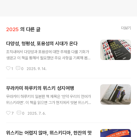
더보기
2025
의 다른 글
다양성, 형평성, 포용성의 시대가 온다
글 내용
조직내에서 다양성과 포용성에 대한 주제를 다룰 기회가
생겼고 이 책을 통해서 필요했던 주요 사항을 기록해 봅니
다. 다양성과 포용성(D&I)은 그냥 멋진 구호가 아니라, 사
1
0
2025. 9. 14.
람들이 가진 능력을 최대한 발휘하게 하고 조직이 더 혁신
하고 성장하게 만드는 핵심입니다. 다양성은 성별, 인종, 민
족, 종교, 성적 지향, 장애 여부, 세대, 교육, 경제적 배경, 문
무라카미 하루키의 위스키 성지여행
화 차이 같은 아주 폭넓은 개념을 포함하고 포용성은 누구
글 내용
나 자기 모습을 숨기지 않고, 존중받으면서, 소외되지 않고
무라카미 하루키의 일본판 책 제목은 ‘만약 우리의 언어가
편하게 일할 수 있는 환경을 만드는 것이라고 합니다.포용
위스키라면’. 이 책을 읽으면 그가 현지에서 맛본 위스키의
적 일터를 위해서는 다양한 인재 채용, 조직 내 정책과 문화
풍미와 바닷바람이 스치는 해변 목초지의 풀내음, 해초 향
가 모든 구성원이 동등하게 존중받도록 설계되어야 하며,
7
0
2025. 7. 6.
까지도 함께 전해지는 듯하다. 초판이 출간된 지 벌써 24
커뮤니케이션과 협업 구조에 대해 포용성 촉진되어야 하고
년이 지났다.나 역시 이제서야 스코틀랜드와 아일랜드 위
지속적인 교육과 리더..
스키의 차이를 조금씩 구분해가며 맛보고 있고, 이 세계에
위스키는 어렵지 않아, 위스키디아, 한잔의 맛
천천히 빠져들고 있다. 다만 솔직히, 아직까지는 이탄이 들
글 내용