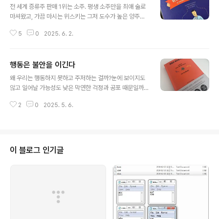
어간 마치 병원 냄새 같은 피트(peat) 위스키는 내 취향이
전 세계 증류주 판매 1위는 소주. 평생 소주만을 최애 술로
전혀 아니다. 누군가는 그랬다. 위스키를 계속 마시다 보면
마셔왔고, 가끔 마시는 위스키는 그저 도수가 높은 양주일
언젠가는 피트에 ‘피며든다’고. 정말 그렇게 될까? 우리나
뿐이었다. 2025년, 동료들과 자주 위스키를 마실 기회가
라도 몇 년 전 위스키 붐이 있었고, 이제는 가까운 마트만
5
0
2025. 6. 2.
있었고 그들로부터 병에 담긴 역사와 맛에 대한 설명을 듣
가도 수십 가지의 다양한 위스키를 접할 수 있다. 병 속에
고 다양한 위스키를 접하다 보니, 어느새 두 달 만에 10번
담긴 색은 비슷해 ..
째 위스키를 구입해 홈바에 올려놓은 나 자신을 발견하게
행동은 불안을 이긴다
되었다. 물론 10병을 벌써 모두 다 마셨다는 것은 아니다.
글 내용
서점이나 도서관을 둘러보니 와인, 커피, 전통주에 관한 책
왜 우리는 행동하지 못하고 주저하는 걸까?눈에 보이지도
들은 많은 반면, 위스키 관련 서적은 현저히 부족하다는 점
않고 일어날 가능성도 낮은 막연한 걱정과 공포 때문일까?
이 의외였다. 주말 동안 도서관에서 위스키는 어렵지 않아,
스스로 설정한 한계라는 선입견, 혹은 내가 진정으로 원하
위스키디아, 한 잔의 맛 세 권을 읽으며, 위스키를 좀 더 깊
2
0
2025. 5. 6.
는 것이 무엇인지조차 모르는 불분명한 목표 때문일까?무
이 즐길 수 있는 배경지식을 얻을 수 있었다. 한때 와인 열
엇이 원인이든, 어떤 일이 진정으로 내게 중요하다면 '방
풍이 불었을..
법'을 찾을 것이고, 그렇지 않다면 '핑계'를 찾게 될 것입니
다. 속도보다 더 중요한 것은 올바른 방향과 행동, 그리고
그것을 뒷받침해 줄 시간이라고 말합니다. 내가 바라는 미
이 블로그 인기글
래가 반드시 실현될 것이라고 끊임없이 자신을 설득해야
하며 머릿속에서 완벽함을 그리며 가만히 앉아 있는 것보
다, 불완전하더라도 행동하는 편이 낫습니다. 더 빨리 도달
하고 싶다면, 생각이 아닌 행동이 필요하고 행동하지 않으
면, 변화도 없습니다. 작성자: Lai ..