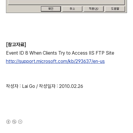
[참고자료]
Event ID 8 When Clients Try to Access IIS FTP Site
http://support.microsoft.com/kb/293637/en-us
작성자 : Lai Go / 작성일자 : 2010.02.26
(새창열림)