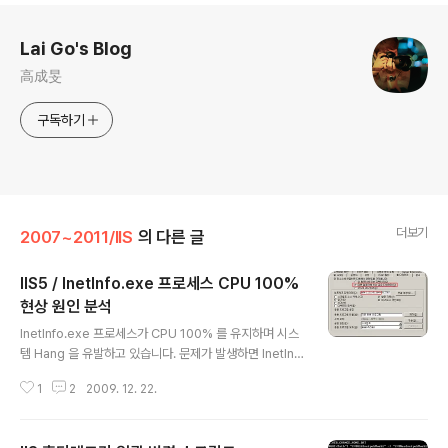
로그 정보
Lai Go's Blog
高成旻
구독하기
더보기
2007~2011/IIS
의 다른 글
IIS5 / InetInfo.exe 프로세스 CPU 100%
현상 원인 분석
글 내용
InetInfo.exe 프로세스가 CPU 100% 를 유지하며 시스
템 Hang 을 유발하고 있습니다. 문제가 발생하면 InetInf
o.exe 프로세스도 강제 종료되지 않는 상황입니다. 한 서
1
2
2009. 12. 22.
버에 50개가 넘는 웹/FTP 사이트가 운영 중에 있어 문제
의 요인을 찾아내기란 쉽지가 않았습니다. 무엇이 문제일
까요? [환경] Windows 2000 Server SP4 / IIS 5 [현