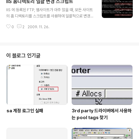
IIS 홈디렉토리 일괄 변경 스크립트
상] 현상1 : InetInfo.exe 프로세스의 CPU 사용률이 2
글 내용
5% - 50% - 75% - 100% 순으로 증가합니다. 현상2 : I
IIS 에 등록된 FTP, 웹사이트가 아주 많을 때, 모든 사이트
netInfo.exe 프로세스의 CPU 사용률이 0~100% 까지
의 홈 디렉토리를 스크립트를 사용하여 일괄적으로 변경할
급증합니다 (증가하는 데 소요되는 시간은 약 2분 내외) 위
수 있을까요? David Wang 블로그에서 스크립트를 얻었
의 문제가 재현된 이후에는 IIS 서비스 재시작 또는 프로세
0
2
2009. 11. 26.
습니다. [환경] Windows Server 2003 / IIS6 [시나리
스 강제 ..
오] 그림과 같이 FTP 사이트 2개, 웹사이트 3개를 생성한
후 홈 디렉토리를 아래와 같이 변경하는 과정입니다. FTP
1 : C:\OldInetpub\FTP1 (변경 전) -> C:\NewInetpub
\FTP1 (변경 후) FTP2 : C:\OldInetpub\FTP2 (변경
이 블로그 인기글
전) -> C:\NewInetpub\FTP2 (변경 후) Web1 : C:\Ol
dInetpub\Web1 (변경 전) -> C:\NewInetpub\Web1
(변경 후) Web2 : ..
sa 계정 로그인 실패
3rd party 드라이버에서 사용하
는 pool tags 찾기