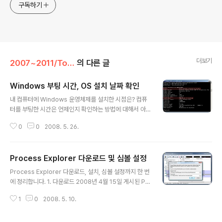
구독하기
더보기
2007~2011/Tools
의 다른 글
Windows 부팅 시간, OS 설치 날짜 확인
글 내용
내 컴퓨터에 Windows 운영체제를 설치한 시점은? 컴퓨
터를 부팅한 시간은 언제인지 확인하는 방법에 대해서 아
래와 같이 정리하였습니다. 1. NET Command C:\> NE
0
0
2008. 5. 26.
T STATS SRV Server Statistics 정보를 확인합니다.
(추가 정보를 알려주신 S.H. CHO님께 감사드립니다) 2.
Performance Monitor uptime 을 확인하기 위해 성능
Process Explorer 다운로드 및 심볼 설정
카운터(perfmon.exe)를 이용할 수 있습니다. system
글 내용
- system up time 개체를 확인하시면 됩니다. 초 단위로
Process Explorer 다운로드, 설치, 심볼 설정까지 한 번
확인 가능합니다. 3. PSTOOLS Windows Sysinterna
에 정리합니다. 1. 다운로드 2008년 4월 15일 게시된 Pr
ls 에서 제공하는 PsTools 입니다. 이것은 다양한 프로세
ocess Explorer v11.13 버전을 다운로드 받습니다. htt
스 관리를 위한 기능을 제공합니다. 그 중에서 PsTools ..
1
0
2008. 5. 10.
p://download.sysinternals.com/Files/ProcessEx
plorer.zip 2. 설치 및 실행 별도의 설치 과정은 필요없습
니다. 압축 파일을 풀고 바이너리를 실행합니다. 3. 심볼 설