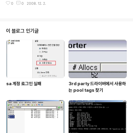
십시오. There is not enough memory available to
0
0
2008. 12. 2.
9C [원인] unrecoverable hardware error(메모리 패리티 오류 또는 캐시
load the databas..
와 같은 오류)가 프로세서에 의해서 감지되었을 때, 프로세서는 Interrupt 18
(Machine Check Exception)을 생성하여 오류를 운영체제에 전달하게 됩
니다. Machine Check Architecture 와 관련된 내용은 Intel Pentium Pr
o Family Developer's Manual - Volume 3: Oper..
이 블로그 인기글
sa 계정 로그인 실패
3rd party 드라이버에서 사용하
는 pool tags 찾기