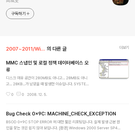
高成旻
구독하기
더보기
2007~2011/Windows Platform
의 다른 글
MMC 스냅인 및 로컬 정책 데이터베이스 오
류
글 내용
디스크 여유 공간이 280MB도 아니고... 28MB도 아니
고... 28KB...가 남았을 때 발생한 이슈입니다. SYSTEM
DRIVE 디스크 공간이 부족할 때 시스템 hang 이 발생할
0
0
2008. 12. 5.
수도 있고 나타날 수 있는 장애 유형은 참 다양할 것입니다.
아래 이슈는 디스크 공간이 부족한 상황에서 MMC 스냅인
을 사용할 때 나타나는 유형 중 하나입니다. [환경] Windo
Bug Check 0x9C: MACHINE_CHECK_EXCEPTION
ws 2000 Server SP4 [현상] 로컬 그룹 정책 편집 시
글 내용
아래와 같은 오류 메시지 발생 로컬 정책 데이터베이스를
BSOD 0x9C STOP ERROR 에 대한 짧은 리포팅입니다. 실제 발생 근본 원
열 수 없습니다. 데이터베이스를 로드하기에는 메모리가
인을 찾는 것은 쉽지 않아 보입니다. [환경] Windows 2000 Server SP4
부족합니다. 일부 응용 프로그램을 닫고 난 후, 다시 시도하
[현상] SYSTEM CRASH 에 따른 커널 메모리 덤프 분석 STOP Error : 0x