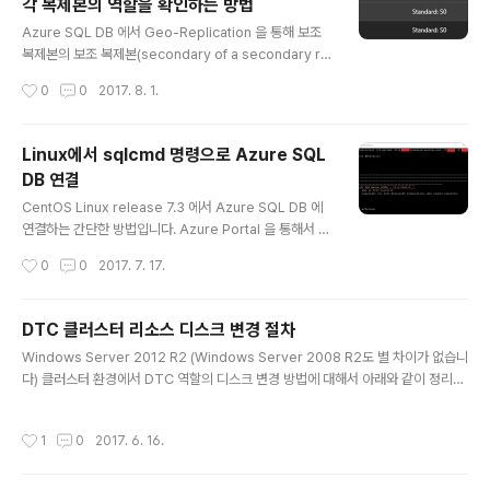
각 복제본의 역할을 확인하는 방법
만든 SQL Server 서비스를 사용할 필요는 없습니다. To
글 내용
install a failover cluster, you must use a domain
Azure SQL DB 에서 Geo-Replication 을 통해 보조
account with local administrator rights, permissi
복제본의 보조 복제본(secondary of a secondary re
on to log on as a servic..
plica)을 추가했을 때, Azure Portal UI 에서는 chaine
작성시간
0
0
2017. 8. 1.
d link 복제와 같이 기본 복제에서 벗어나는 구조에 대해서
Portal UI를 통해 복제 정보를 현재로선 정확히 보여 줄 수
없습니다. 이 문제에 대한 대안으로 정확한 복제 역할을 얻
Linux에서 sqlcmd 명령으로 Azure SQL
기 위해서 해당 서버에서 아래 쿼리를 사용할 수 있습니다.
DB 연결
SELECT database_id, start_date, modify_date, p
글 내용
artner_server, partner_database, replication_st
CentOS Linux release 7.3 에서 Azure SQL DB 에
ate_desc, role, role_desc, secondary_allow_co
연결하는 간단한 방법입니다. Azure Portal 을 통해서 C
nn..
entOS 7.3 서버를 생성하고 기본적인 DB 연결 도구를 설
작성시간
0
0
2017. 7. 17.
치한 후 Azure SQL DB 에 연결하였습니다. [root@ce
ntostest ~]# cat /etc/*-release CentOS Linux rel
ease 7.3.1611 (Core) 아래 문서에서 볼 수 있듯이 ‘Inst
DTC 클러스터 리소스 디스크 변경 절차
all tools on RHEL’ 기준으로 sqlcmd command-line
글 내용
Windows Server 2012 R2 (Windows Server 2008 R2도 별 차이가 없습니
툴을 리눅스에 설치합니다. Install sqlcmd and bcp th
다) 클러스터 환경에서 DTC 역할의 디스크 변경 방법에 대해서 아래와 같이 정리하
e SQL Server command-line tools on Linux http
였습니다. 1. 장애 조치 클러스터 관리자 - DTC 역할 중지 2. 역할 – DTC 리소스 선
s://docs.microsoft.com/en-us..
택 - Microsoft Distributed Transaction Coordinator 리소스 제거 3. 역할 –
작성시간
1
0
2017. 6. 16.
DTC 리소스 선택 - DTC 저장소 제거 4. 장애 조치 클러스터 관리자 – 저장소 – 디
스크 – 기존 DTC 저장소 선택 – 제거 5. 장애 조치 클러스터 관리자 – 저장소 – 디스
크 – 신규 DTC 디스크 선택 – 드라이브 문자 변경 – T 6. 역할 – DTC 리소스 선택