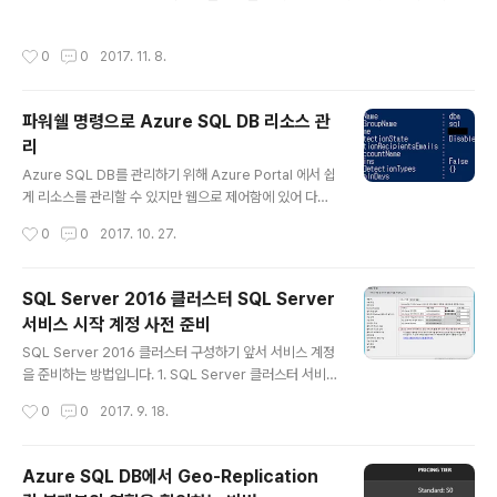
아래와 같이 없는 테이블 개체 'laigo'를 조회했을 때, 208 오류를 반환하게 되는데
Group -s laigo -d myDB 위 결과에서 출력되는 State
이 오류가 발생했을 때, 전체 스레드에 대한 덤프를 생성하는 예제입니다. select *
항목에서 InProgess 상태에 있는 작업을 확인하..
작성시간
0
0
2017. 11. 8.
from laigo /* Msg 208, Level 16, State 1, Line 1 Invalid object name 'lai
go'. */ 아래와 같은 형태로 Extended events 를 생성해 줍니다. 중요한 부분은
붉은색으로 표기했습니다. CREATE EVENT SESSION [Capture_dump] ON
파워쉘 명령으로 Azure SQL DB 리소스 관
SERVER ADD EVENT sq..
리
글 내용
Azure SQL DB를 관리하기 위해 Azure Portal 에서 쉽
게 리소스를 관리할 수 있지만 웹으로 제어함에 있어 다소
(?) 불편함이 있습니다. Azure SQL Database Cmdlet
작성시간
0
0
2017. 10. 27.
s 를 사용하여 쉽게 리소스를 관리할 수 있습니다. 다음은
수 많은 명령 중에서 Azure SQL DB의 '감사 및 위협 검
색' 옵션 설정이 어떻게 반영되어 있는지 확인하기 위한 샘
SQL Server 2016 클러스터 SQL Server
플 예제입니다. 1. 최신 Azure PowerShell 을 WebPI를
서비스 시작 계정 사전 준비
통해 설치합니다. Azure PowerShell WebPI packag
글 내용
e http://aka.ms/webpi-azps 2. Azure SQL DB 에
SQL Server 2016 클러스터 구성하기 앞서 서비스 계정
로그인 후 Get-AzureRmSqlDatabaseThreatDetec
을 준비하는 방법입니다. 1. SQL Server 클러스터 서비
tionPolicy 명령으로 그 결과를 확..
스에 사용할 도메인 계정을 생성합니다. (도메인 관리자가
작성시간
0
0
2017. 9. 18.
도메인 컨트롤러에서 일반 사용자를 생성할 수 있습니다)
2. SQL Server 클러스터를 설치할 때는 도메인 계정을
사용해야 하며 두 클러스터 노드의 Local administrator
Azure SQL DB에서 Geo-Replication
권한이 있는 사용자로 설치해야 합니다. 반드시 1단계에서