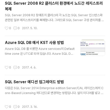
SQL Server 2008 R2 클러스터 환경에서 노드간 레지스트리
– 저장소 추가 – T 드라이브 선택..
복제
글 내용
SQL Server 2008 R2 장애조치 클러스터 각 노드는 SQL Server 인스턴스와
관련된 일부 레지스트리키를 복제합니다. 그러므로 SQL Server 구성 관리자를 통
해 설정을 변경한다면 SQL Server 클러스터 리소스가 온라인되어 있는 active n
작성시간
0
0
2017. 5. 10.
ode 에서 변경해야 합니다.(노드간 레지스트리 복제를 위해) 기본적으로 아래 7개
키에 대해서 복제하며 CLUSTER.EXE 명령을 사용하여 등록된 키값과 추가/삭제가
가능합니다. // list of checkpointed keys C:\>cluster res /checkpoints //
Azure SQL DB 에서 KST 사용 방법
key 추가 예제 C:\> cluster res SQLSVR /addcheck: "SOFTWARE\Micro
글 내용
Azure SQL DB 를 비롯한 Azure services의 Default
soft\Microsoft SQL Server\..
time zone 은 UTC로 되어 있습니다. Azure SQL DB
에서 사용자 임의로 서버 및 데이터베이스 수준으로 defa
ult time zone을 변경할 수 없습니다. 시간 처리를 위해서
작성시간
0
0
2017. 4. 6.
middle/front end 에서 별도 시간을 관리하거나 데이터
베이스 수준에서는 UTC 또는 에서 KST 값을 구하는 별
도의 쿼리를 사용해서 구현할 수 있습니다. Azure SQL D
SQL Server 에디션 업그레이드 방법
B 에서 제공하는 AT TIME ZONE 을 사용하여 아래와 같
글 내용
이 KST 값을 구하는데 활용할 수 있습니다. DECLARE
다음은 SQL Server 2014 Enterprise edition Server/CAL 라이선스에서 C
@D AS datetimeoffset SET @D = CONVERT(dat
ore-Based Licensing 에디션으로 변경하는 방법입니다. 설치 미디어를 넣고 관
etimeoffset, getdate()) AT TIME ZO..
리자 권한으로 명령 프롬프트를 실행한 후 다음 명령을 수행하여 업그레이드를 수행
할 수 있습니다. D:\> Setup.exe /q /ACTION=editionupgrade /INSTANCE
작성시간
0
0
2017. 3. 16.
NAME=MSSQLSERVER /PID="" /IACCEPTSQLSERVERLICENSETERMS