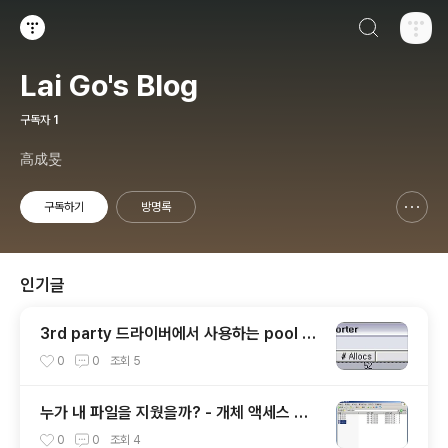
검색하기
티스토리
Lai Go's Blog
구독자
1
高成旻
구독하기
방명록
신고하기 레이어
열기
인기글
3rd party 드라이버에서 사용하는 pool ta
gs 찾기
0
0
조회
5
누가 내 파일을 지웠을까? - 개체 액세스 감
사
0
0
조회
4